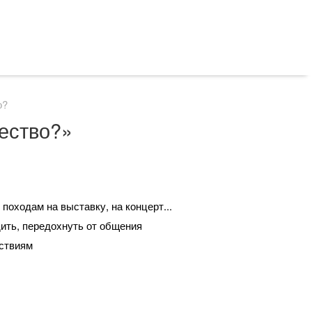
о?
ество?»
походам на выставку, на концерт...
дить, передохнуть от общения
ьствиям