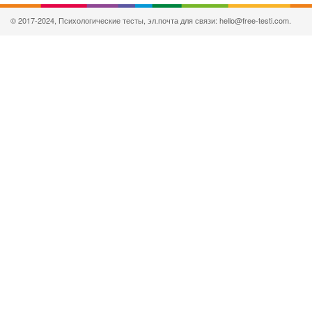
© 2017-2024, Психологические тесты, эл.почта для связи: hello@free-testi.com.