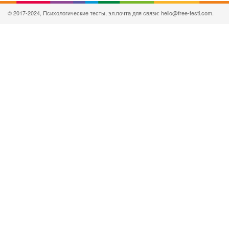
© 2017-2024, Психологические тесты, эл.почта для связи: hello@free-testi.com.