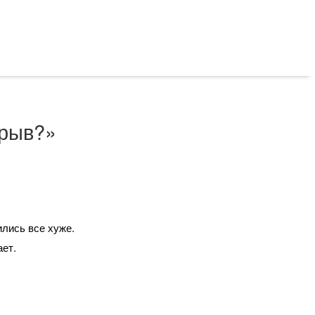
зрыв?»
ились все хуже.
ает.