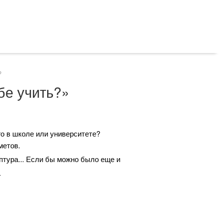
?
бе учить?»
го в школе или университете?
метов.
птура... Если бы можно было еще и
.