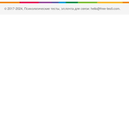
© 2017-2024, Психологические тесты, эл.почта для связи: hello@free-testi.com.