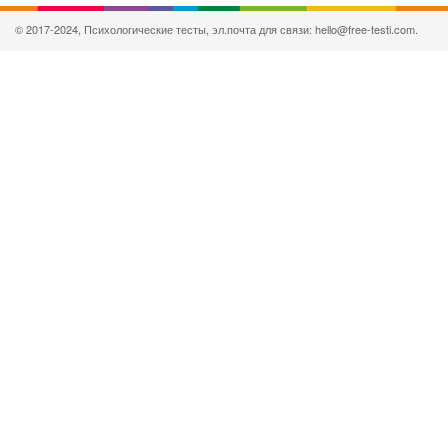
© 2017-2024, Психологические тесты, эл.почта для связи: hello@free-testi.com.