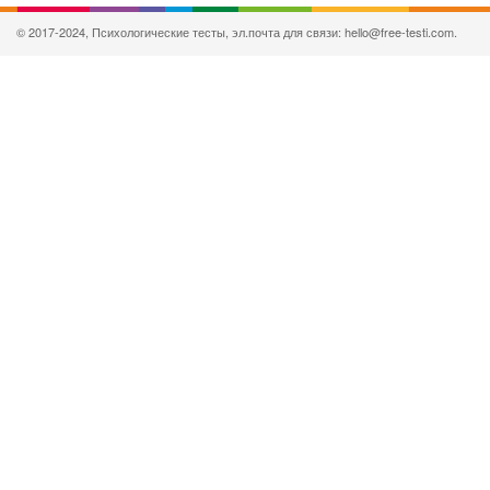
© 2017-2024, Психологические тесты, эл.почта для связи: hello@free-testi.com.