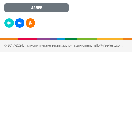
© 2017-2024, Психологические тесты, эл.почта для связи: hello@free-testi.com.