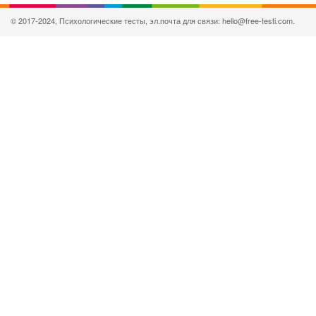
© 2017-2024, Психологические тесты, эл.почта для связи: hello@free-testi.com.