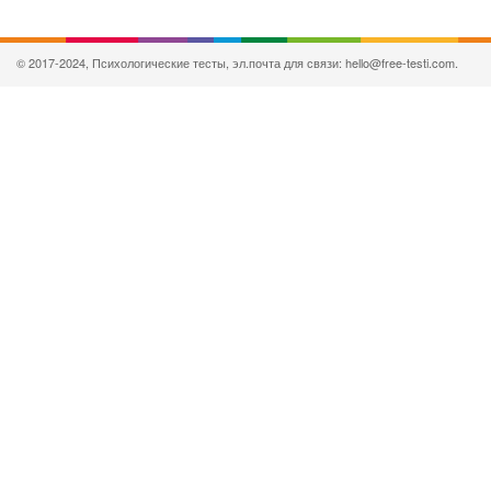
© 2017-2024, Психологические тесты, эл.почта для связи: hello@free-testi.com.