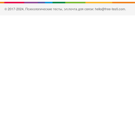
© 2017-2024, Психологические тесты, эл.почта для связи: hello@free-testi.com.