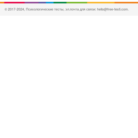
© 2017-2024, Психологические тесты, эл.почта для связи: hello@free-testi.com.