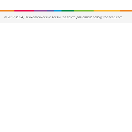
© 2017-2024, Психологические тесты, эл.почта для связи: hello@free-testi.com.