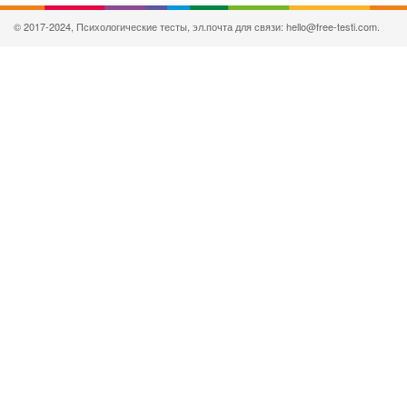
© 2017-2024, Психологические тесты, эл.почта для связи: hello@free-testi.com.