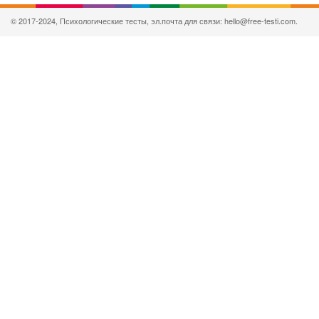
© 2017-2024, Психологические тесты, эл.почта для связи: hello@free-testi.com.