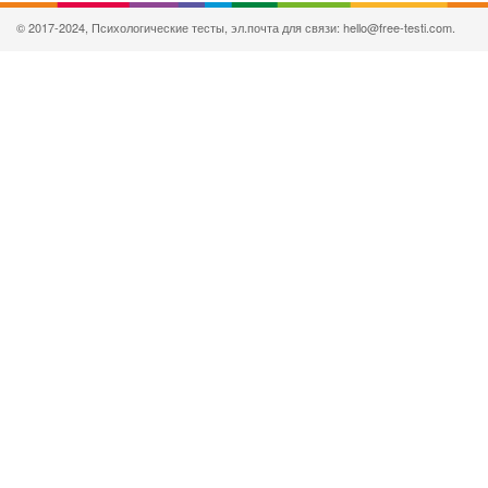
© 2017-2024, Психологические тесты, эл.почта для связи: hello@free-testi.com.