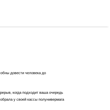
особны довести человека до
перерыв, когда подходит ваша очередь
 собрала у своей кассы полунивермага