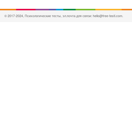
© 2017-2024, Психологические тесты, эл.почта для связи: hello@free-testi.com.