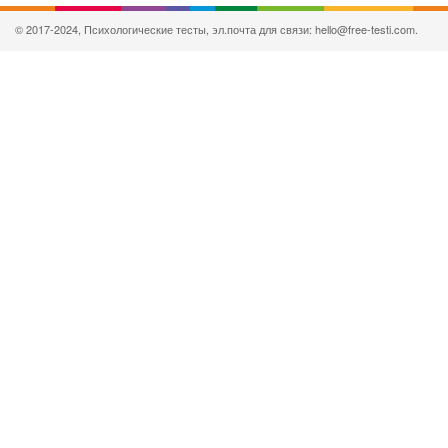
© 2017-2024, Психологические тесты, эл.почта для связи: hello@free-testi.com.