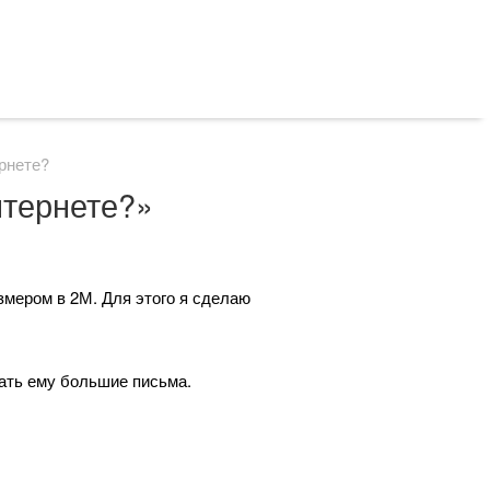
рнете?
нтернете?»
змером в 2М. Для этого я сделаю
лать ему большие письма.