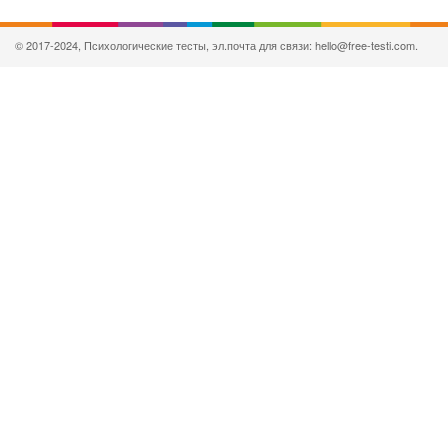
© 2017-2024, Психологические тесты, эл.почта для связи: hello@free-testi.com.