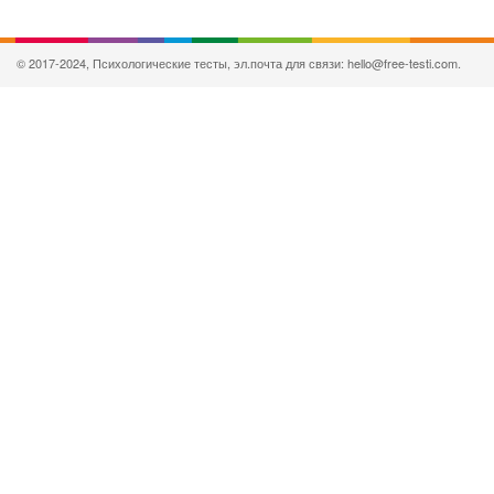
© 2017-2024, Психологические тесты, эл.почта для связи: hello@free-testi.com.