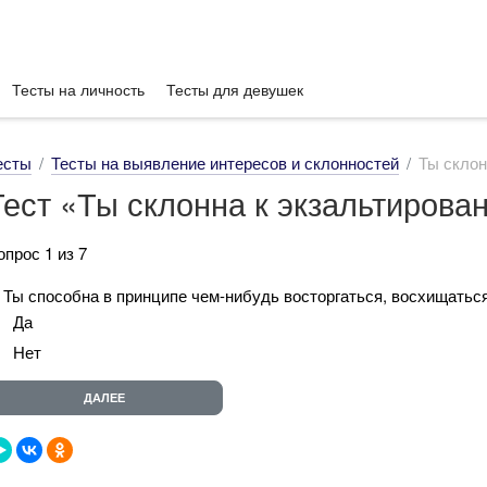
Тесты на личность
Тесты для девушек
есты
Тесты на выявление интересов и склонностей
Ты склон
Тест «Ты склонна к экзальтирова
опрос 1 из 7
. Ты способна в принципе чем-нибудь восторгаться, восхищатьс
Да
Нет