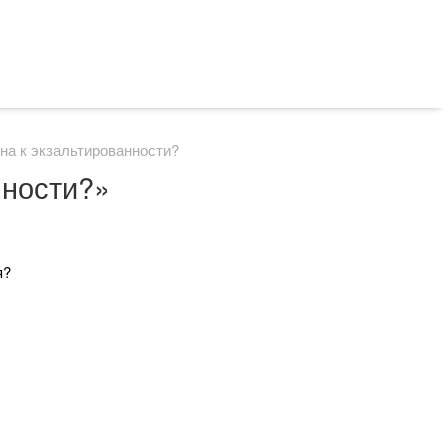
на к экзальтированности?
нности?»
я?