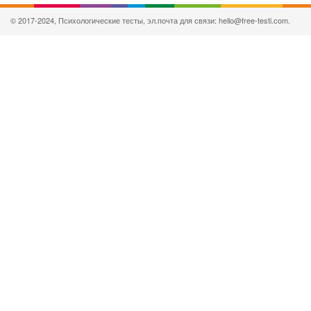
© 2017-2024, Психологические тесты, эл.почта для связи: hello@free-testi.com.