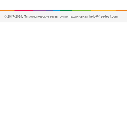
© 2017-2024, Психологические тесты, эл.почта для связи: hello@free-testi.com.