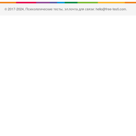
© 2017-2024, Психологические тесты, эл.почта для связи: hello@free-testi.com.