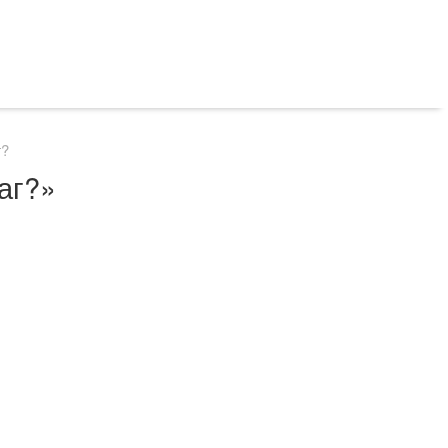
г?
аг?»