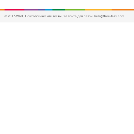
© 2017-2024, Психологические тесты, эл.почта для связи: hello@free-testi.com.