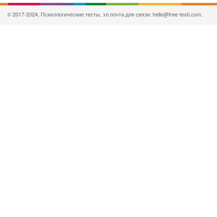
© 2017-2024, Психологические тесты, эл.почта для связи: hello@free-testi.com.