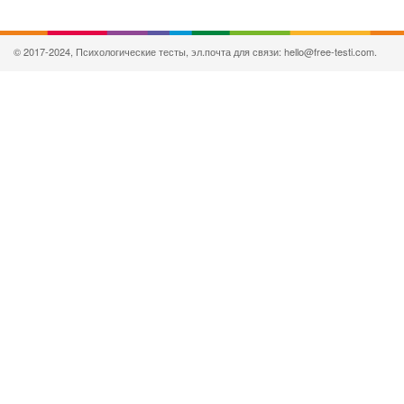
© 2017-2024, Психологические тесты, эл.почта для связи: hello@free-testi.com.