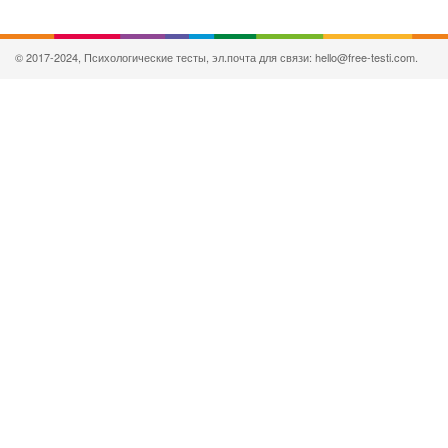
© 2017-2024, Психологические тесты, эл.почта для связи: hello@free-testi.com.