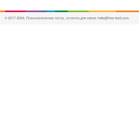
© 2017-2024, Психологические тесты, эл.почта для связи: hello@free-testi.com.