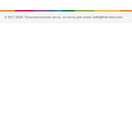
© 2017-2024, Психологические тесты, эл.почта для связи: hello@free-testi.com.