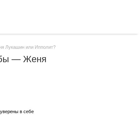
ня Лукашин или Ипполит?
ьбы — Женя
 уверены в себе