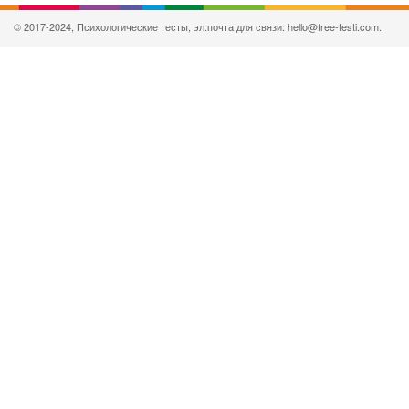
© 2017-2024, Психологические тесты, эл.почта для связи: hello@free-testi.com.