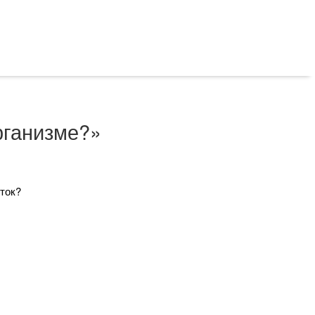
рганизме?»
ток?