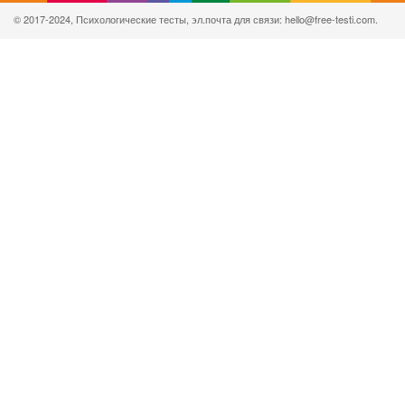
© 2017-2024, Психологические тесты, эл.почта для связи: hello@free-testi.com.