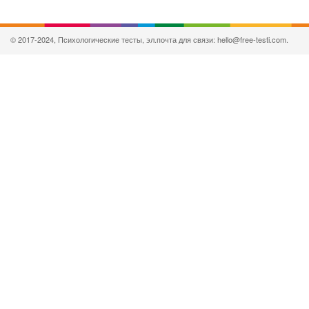
© 2017-2024, Психологические тесты, эл.почта для связи: hello@free-testi.com.