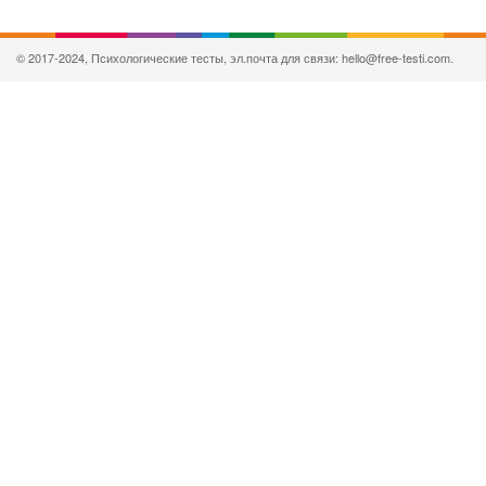
© 2017-2024, Психологические тесты, эл.почта для связи: hello@free-testi.com.