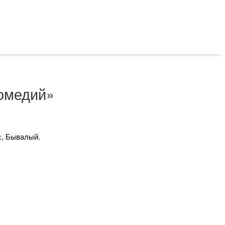
комедий»
с, Бывалый.