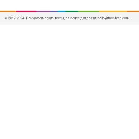
© 2017-2024, Психологические тесты, эл.почта для связи: hello@free-testi.com.