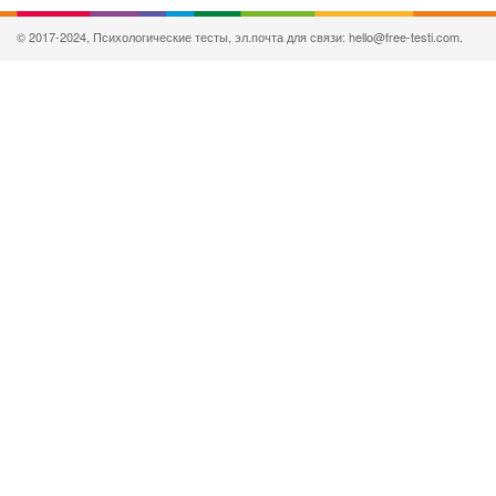
© 2017-2024, Психологические тесты, эл.почта для связи: hello@free-testi.com.