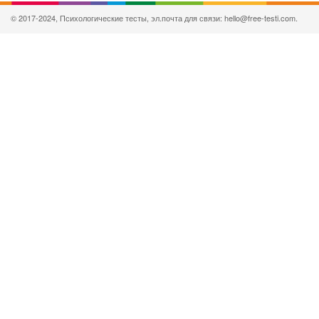
© 2017-2024, Психологические тесты, эл.почта для связи: hello@free-testi.com.