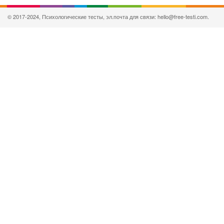
© 2017-2024, Психологические тесты, эл.почта для связи: hello@free-testi.com.