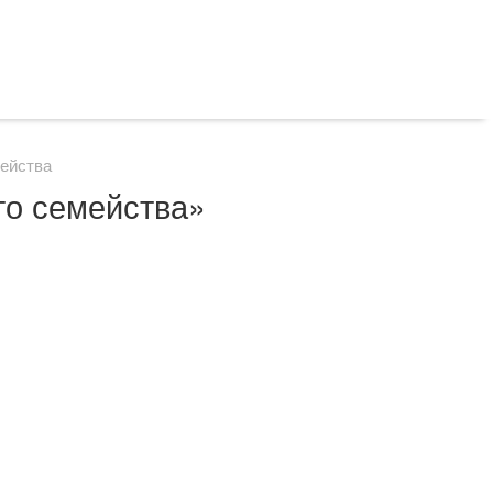
ейства
го семейства»