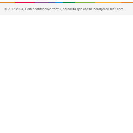
© 2017-2024, Психологические тесты, эл.почта для связи: hello@free-testi.com.