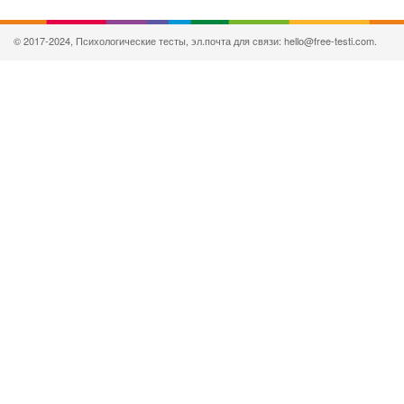
© 2017-2024, Психологические тесты, эл.почта для связи: hello@free-testi.com.