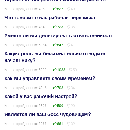
Кол-во пройденных: 4960
827
40
Что говорит о вас рабочая переписка
Кол-во пройденных: 4340
723
35
Умеете ли вы делегировать ответственность
Кол-во пройденных: 5084
847
41
Какую роль вы бессознательно отводите
начальнику?
Кол-во пройденных: 6200
1033
50
Как вы управляете своим временем?
Кол-во пройденных: 4216
703
34
Какой у вас рабочий настрой?
Кол-во пройденных: 3596
599
29
Является ли ваш босс чудовищем?
Кол-во пройденных: 3968
661
32