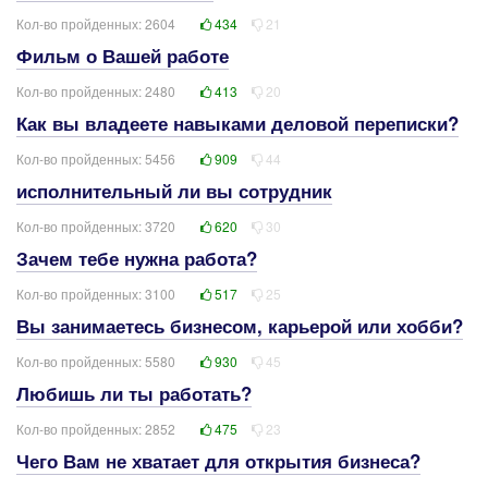
Кол-во пройденных: 2604
434
21
Фильм о Вашей работе
Кол-во пройденных: 2480
413
20
Как вы владеете навыками деловой переписки?
Кол-во пройденных: 5456
909
44
исполнительный ли вы сотрудник
Кол-во пройденных: 3720
620
30
Зачем тебе нужна работа?
Кол-во пройденных: 3100
517
25
Вы занимаетесь бизнесом, карьерой или хобби?
Кол-во пройденных: 5580
930
45
Любишь ли ты работать?
Кол-во пройденных: 2852
475
23
Чего Вам не хватает для открытия бизнеса?