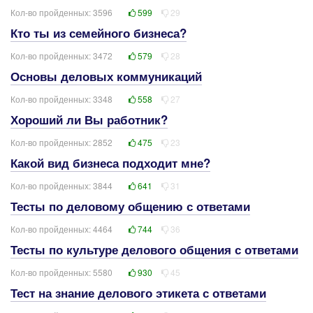
Кол-во пройденных: 3596
599
29
Кто ты из семейного бизнеса?
Кол-во пройденных: 3472
579
28
Основы деловых коммуникаций
Кол-во пройденных: 3348
558
27
Хороший ли Вы работник?
Кол-во пройденных: 2852
475
23
Какой вид бизнеса подходит мне?
Кол-во пройденных: 3844
641
31
Тесты по деловому общению с ответами
Кол-во пройденных: 4464
744
36
Тесты по культуре делового общения с ответами
Кол-во пройденных: 5580
930
45
Тест на знание делового этикета с ответами