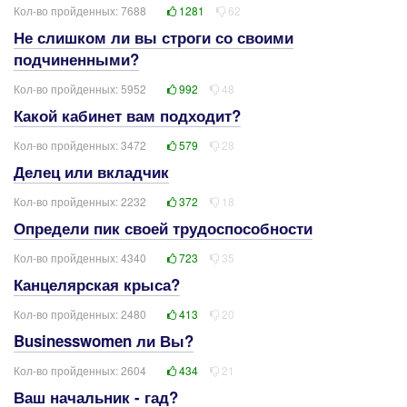
Кол-во пройденных: 7688
1281
62
Не слишком ли вы строги со своими
подчиненными?
Кол-во пройденных: 5952
992
48
Какой кабинет вам подходит?
Кол-во пройденных: 3472
579
28
Делец или вкладчик
Кол-во пройденных: 2232
372
18
Определи пик своей трудоспособности
Кол-во пройденных: 4340
723
35
Канцелярская крыса?
Кол-во пройденных: 2480
413
20
Businesswomen ли Вы?
Кол-во пройденных: 2604
434
21
Ваш начальник - гад?