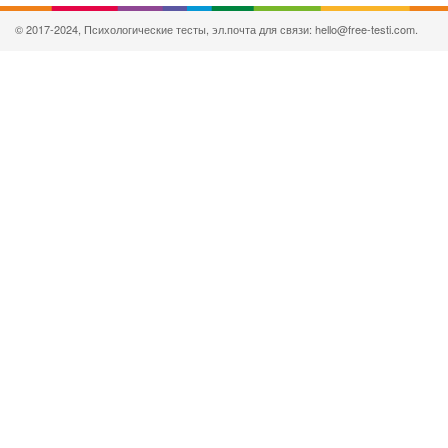
© 2017-2024, Психологические тесты, эл.почта для связи: hello@free-testi.com.